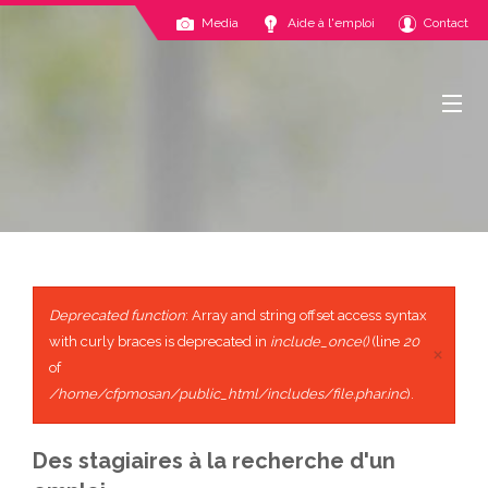
Media
Aide à l'emploi
Contact
Accueil
Présentation
Modules
Deprecated function
: Array and string offset access syntax
Organisation
with curly braces is deprecated in
include_once()
(line
20
×
of
Restaurant
/home/cfpmosan/public_html/includes/file.phar.inc
).
Espace pro
Des stagiaires à la recherche d'un