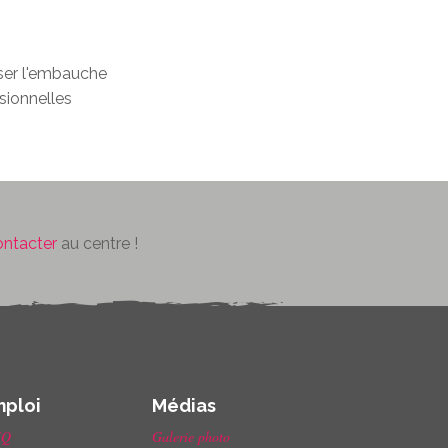
iser l'embauche
sionnelles
ontacter
au centre !
mploi
Médias
IQ
Galerie photo