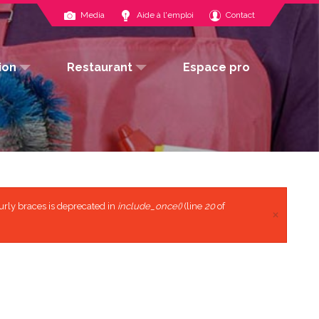
Media
Aide à l'emploi
Contact
ion
Restaurant
Espace pro
ionnelle
 d’admission
Les menus
rojet
tagiaire
curly braces is deprecated in
include_once()
(line
20
of
×
t
métiers ?
nte