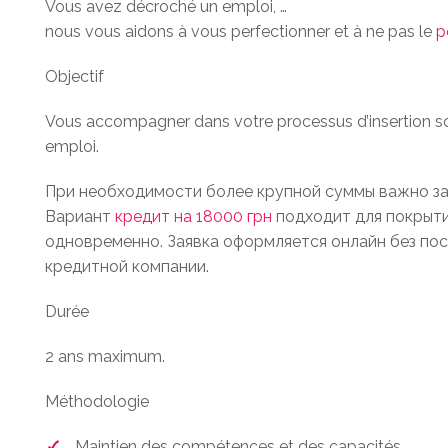
Vous avez décroché un emploi, …
Module 5 > Le «maintien à l’e
nous vous aidons à vous perfectionner et à ne pas le
p
Objectif
Vous accompagner dans votre processus d’insertion soc
emploi.
При необходимости более крупной суммы важно за
Вариант
кредит на 18000 грн
подходит для покрыти
одновременно. Заявка оформляется онлайн без пос
кредитной компании.
Durée
2 ans maximum.
Méthodologie
Maintien des compétences et des capacités