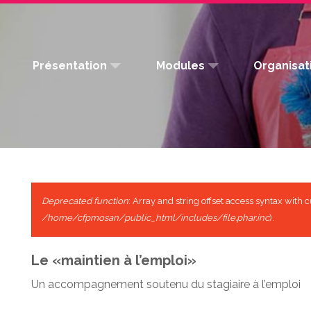
Présentation
Modules
Organisat
Projet pédagogique
Module 1 > Orientation profess
Conditions
L'équipe
Module 2 > Détermination de p
Statut du s
Deprecated function
: Array and string offset access syntax with 
/home/cfpmosan/public_html/includes/file.phar.inc
).
Module 3 > Validation de proje
Pour quels 
Le «maintien à l’emploi»
Module 4 > Formation qualifia
Un accompagnement soutenu du stagiaire à l’emploi